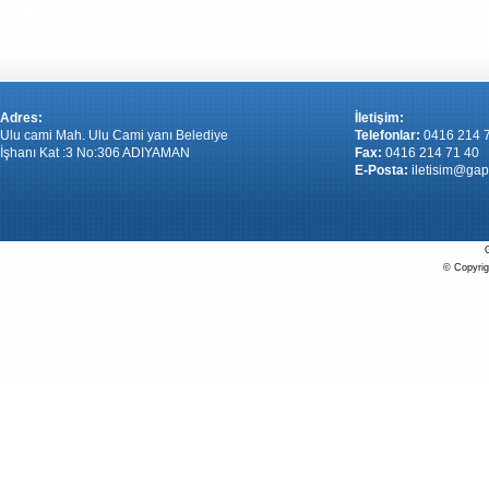
Adres:
İletişim:
Ulu cami Mah. Ulu Cami yanı Belediye
Telefonlar:
0416 214 
İşhanı Kat :3 No:306 ADIYAMAN
Fax:
0416 214 71 40
E-Posta:
iletisim@gap
G
© Copyrigh